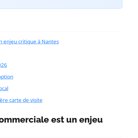
n enjeu critique à Nantes
026
 option
ocal
ère carte de visite
commerciale est un enjeu