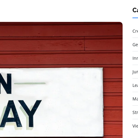
C
Cr
Ge
In
Jur
Le
Ma
St
Vi