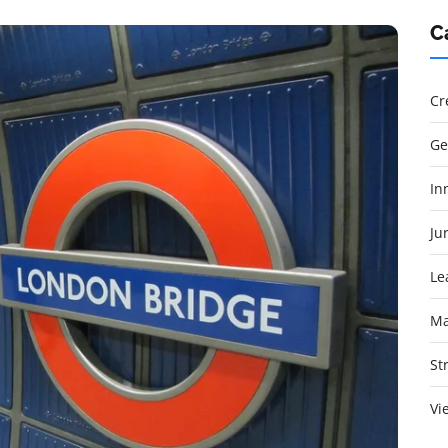
C
Cr
Ge
In
Jur
Le
Ma
St
Vi