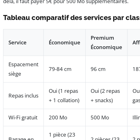
delà, il faut payer 5€ pour 500 Mo supplémentaires.
Tableau comparatif des services par cla
Premium
Service
Économique
Aff
Économique
Espacement
79-84 cm
96 cm
187
siège
Oui (1 repas
Oui (2 repas
Ou
Repas inclus
+ 1 collation)
+ snacks)
ga
Wi-Fi gratuit
200 Mo
500 Mo
Ill
1 pièce (23
Bagage en
2 pièces (23
2 p