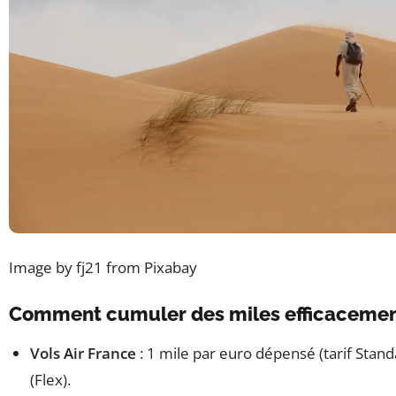
Image by fj21 from Pixabay
Comment cumuler des miles efficacemen
Vols Air France
: 1 mile par euro dépensé (tarif Stand
(Flex).