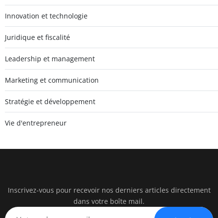
Innovation et technologie
Juridique et fiscalité
Leadership et management
Marketing et communication
Stratégie et développement
Vie d'entrepreneur
Inscrivez-vous pour recevoir nos derniers articles directement
watc
dans votre boîte mail.
BUSINESS IN