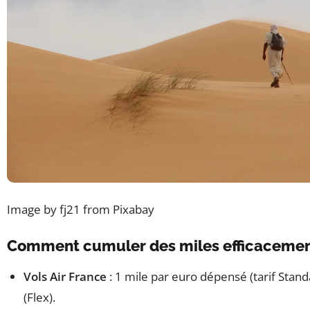
Image by fj21 from Pixabay
Comment cumuler des miles efficacemen
Vols Air France
: 1 mile par euro dépensé (tarif Stand
(Flex).