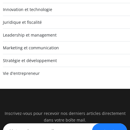
Innovation et technologie
Juridique et fiscalité
Leadership et management
Marketing et communication
Stratégie et développement
Vie d'entrepreneur
Inscrivez-vous pour recevoir nos derniers articles directement
watc
dans votre boîte mail.
BUSINESS IN