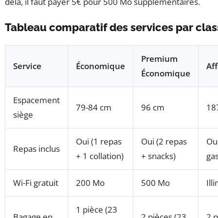
delà, il faut payer 5€ pour 500 Mo supplémentaires.
Tableau comparatif des services par cla
Premium
Service
Économique
Aff
Économique
Espacement
79-84 cm
96 cm
187
siège
Oui (1 repas
Oui (2 repas
Ou
Repas inclus
+ 1 collation)
+ snacks)
ga
Wi-Fi gratuit
200 Mo
500 Mo
Ill
1 pièce (23
Bagage en
2 pièces (23
2 p