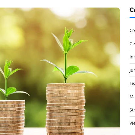
C
Cr
Ge
In
Jur
Le
Ma
St
Vi