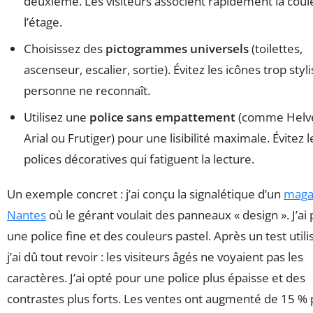
deuxième. Les visiteurs associent rapidement la coul
l’étage.
Choisissez des
pictogrammes universels
(toilettes,
ascenseur, escalier, sortie). Évitez les icônes trop sty
personne ne reconnaît.
Utilisez une
police sans empattement
(comme Helve
Arial ou Frutiger) pour une lisibilité maximale. Évitez l
polices décoratives qui fatiguent la lecture.
Un exemple concret : j’ai conçu la signalétique d’un
maga
Nantes
où le gérant voulait des panneaux « design ». J’ai
une police fine et des couleurs pastel. Après un test utili
j’ai dû tout revoir : les visiteurs âgés ne voyaient pas les
caractères. J’ai opté pour une police plus épaisse et des
contrastes plus forts. Les ventes ont augmenté de 15 %