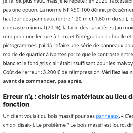
Je l’ai dit plus haut, mais je le répète : en 2026, l’accessibi
pas une option. La norme NF X50-100 définit précisémen
hauteur des panneaux (entre 1,20 m et 1,60 m du sol), l
contraste minimal (70 %), la taille des caractères (au mo
mm pour une lecture à 1 m), et l’intégration du braille et
pictogrammes. J’ai dû refaire une série de panneaux po
mairie de quartier à Nantes parce que le contraste entre
blanc et le fond gris clair était insuffisant pour les malvo
Coût de l’erreur : 3 200 € de réimpression.
Vérifiez les
avant de commander, pas après.
Erreur n°4 : choisir les matériaux au lieu d
fonction
Un client voulait du bois massif pour ses
panneaux
. « C’e
chic », disait-il. Le problème ? Le bois massif est lourd, dif