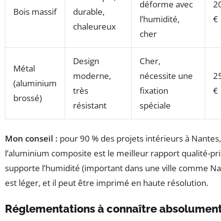
déforme avec
2
Bois massif
durable,
l’humidité,
€
chaleureux
cher
Design
Cher,
Métal
moderne,
nécessite une
2
(aluminium
très
fixation
€
brossé)
résistant
spéciale
Mon conseil :
pour 90 % des projets intérieurs à Nantes,
l’aluminium composite est le meilleur rapport qualité-prix
supporte l’humidité (important dans une ville comme Nan
est léger, et il peut être imprimé en haute résolution.
Réglementations à connaître absolumen