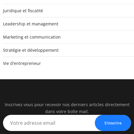
Juridique et fiscalité
Leadership et management
Marketing et communication
Stratégie et développement
Vie d'entrepreneur
Inscrivez-vous pour recevoir nos derniers articles directement
watc
dans votre boîte mail.
BUSINESS IN
S'inscrire