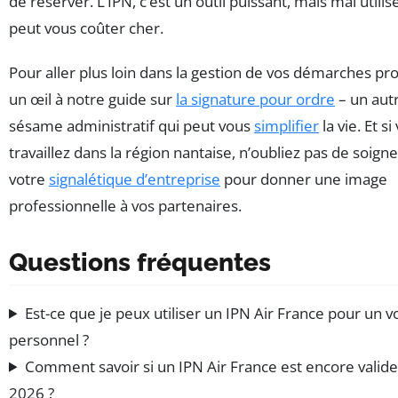
de réserver. L’IPN, c’est un outil puissant, mais mal utilisé,
peut vous coûter cher.
Pour aller plus loin dans la gestion de vos démarches pro
un œil à notre guide sur
la signature pour ordre
– un aut
sésame administratif qui peut vous
simplifier
la vie. Et si
travaillez dans la région nantaise, n’oubliez pas de soigne
votre
signalétique d’entreprise
pour donner une image
professionnelle à vos partenaires.
Questions fréquentes
Est-ce que je peux utiliser un IPN Air France pour un v
personnel ?
Comment savoir si un IPN Air France est encore valid
2026 ?