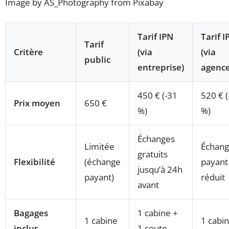
Image by AS_Photography from Pixabay
Tarif IPN
Tarif I
Tarif
Critère
(via
(via
public
entreprise)
agence
450 € (-31
520 € (
Prix moyen
650 €
%)
%)
Échanges
Limitée
Échan
gratuits
Flexibilité
(échange
payant
jusqu’à 24h
payant)
réduit
avant
Bagages
1 cabine +
1 cabine
1 cabi
inclus
1 soute