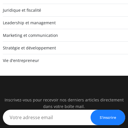
Juridique et fiscalité
Leadership et management
Marketing et communication
Stratégie et développement
Vie d'entrepreneur
Inscrivez-vous pour recevoir nos derniers articles directement
watc
dans votre boîte mail.
BUSINESS IN
S'inscrire