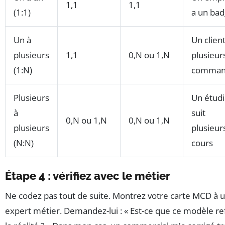
1,1
1,1
(1:1)
a un ba
Un à
Un client
plusieurs
1,1
0,N ou 1,N
plusieur
(1:N)
comman
Plusieurs
Un étudi
à
suit
0,N ou 1,N
0,N ou 1,N
plusieurs
plusieur
(N:N)
cours
Étape 4 : vérifiez avec le métier
Ne codez pas tout de suite. Montrez votre carte MCD à 
expert métier. Demandez-lui : « Est-ce que ce modèle re