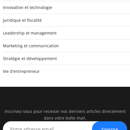
Innovation et technologie
Juridique et fiscalité
Leadership et management
Marketing et communication
Stratégie et développement
Vie d'entrepreneur
Inscrivez-vous pour recevoir nos derniers articles directement
watc
dans votre boîte mail.
BUSINESS IN
S'inscrire