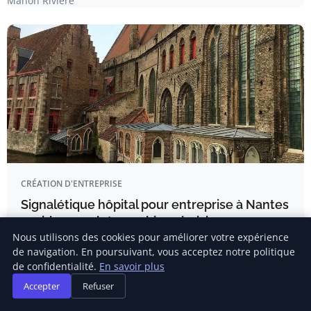
Manon Riviere
CRÉATION D'ENTREPRISE
Signalétique hôpital pour entreprise à Nantes
: guide complet pour bien choisir
Nous utilisons des cookies pour améliorer votre expérience
Votre entreprise intervient à l’hôpital ? La signalétique
de navigation. En poursuivant, vous acceptez notre politique
n’est pas faite pour…
de confidentialité.
En savoir plus
Accepter
Refuser
Charlotte Renard